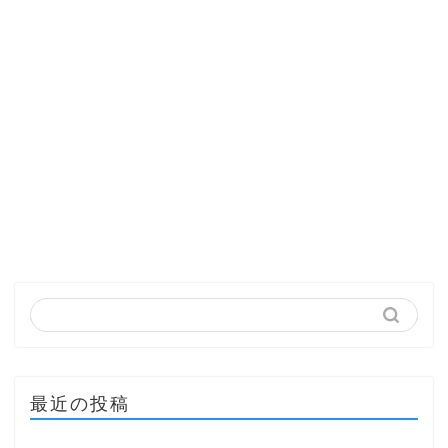
最近の投稿