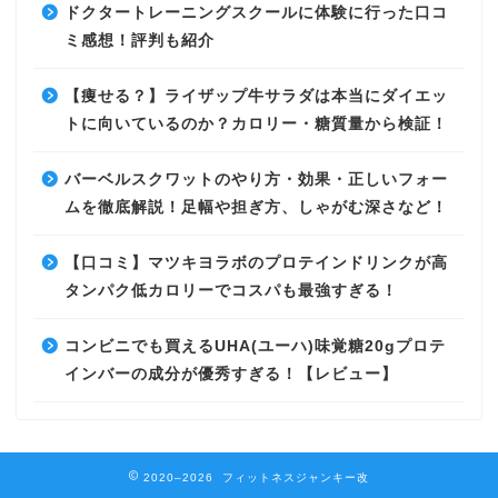
ドクタートレーニングスクールに体験に行った口コ
ミ感想！評判も紹介
【痩せる？】ライザップ牛サラダは本当にダイエッ
トに向いているのか？カロリー・糖質量から検証！
バーベルスクワットのやり方・効果・正しいフォー
ムを徹底解説！足幅や担ぎ方、しゃがむ深さなど！
【口コミ】マツキヨラボのプロテインドリンクが高
タンパク低カロリーでコスパも最強すぎる！
コンビニでも買えるUHA(ユーハ)味覚糖20gプロテ
インバーの成分が優秀すぎる！【レビュー】
2020–2026 フィットネスジャンキー改