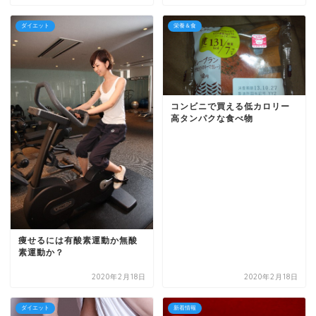
ダイエット
栄養＆食
コンビニで買える低カロリー
高タンパクな食べ物
痩せるには有酸素運動か無酸
素運動か？
2020年2月18日
2020年2月18日
ダイエット
新着情報