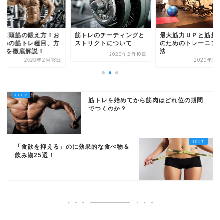
筋トレのチーティングと
腕二頭筋の鍛え方！お
最大筋力ＵＰと筋量
ストリクトについて
すめの筋トレ種目、方
のためのトレーニン
4選を徹底解説！
法
2020年2月18日
2020年2月18日
2020年2
筋トレを始めてから筋肉はどれ位の期間
でつくのか？
「食欲を抑える」のに効果的な食べ物＆
飲み物25選！