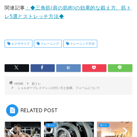
関連記事
：◆三角筋(肩の筋肉)の効果的な鍛え方、筋ト
レ5選とストレッチ方法◆
エクササイズ
トレーニング
トレーニング方法
HOME
筋トレ
ショルダープレスマシンの行い方と効果、フォームについて
RELATED POST
レ
筋トレ
筋トレ