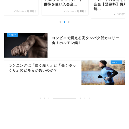
優待を使い入会金...
会金【登録料】費用
無...
2020年2月18日
2020年2月18日
2020年2
コンビニで買える高タンパク低カロリー
食！ホルモン鍋！
ランニングは「速く短く」と「長くゆっ
くり」のどちらが良いのか？