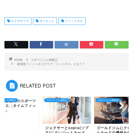
エクササイズ
ダイエット
フィットネス
HOME
スポーツジム体験記
新感覚フィットネスクラブ『ミットネス』とは？？
RELATED POST
目、お勧めのスポーツ
ーツジム体験記
スポーツジム体験記
スポーツジム体験記
ム「エニタイムフィッ
ネス」
ジェクサーとsopra(ソプ
ゴールドジムにクレ
ラ)にクレジットカード
トカードの優待を使