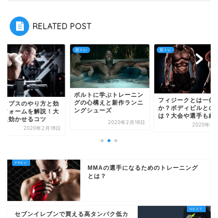
RELATED POST
レ
筋トレ
筋トレ
ボルトに学ぶトレーニン
フィジークとは一体
グの心構えと新作ランニ
ィップスのやり方と効
か？ボディビルとの
ングシューズ
、フォームを解説！大
は？大会や選手も紹
筋に効かせるコツ
2020年2月18日
2020年2
2020年2月18日
MMAの選手になるためのトレーニング
とは？
セブンイレブンで買える高タンパク低カ