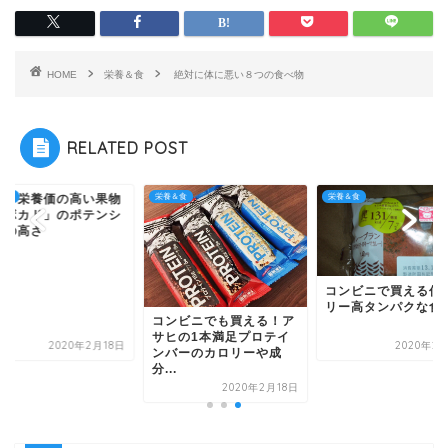
HOME
栄養＆食
絶対に体に悪い８つの食べ物
RELATED POST
界一栄養価の高い果物
＆食
栄養＆食
栄養＆食
アボカド」のポテンシ
ルの高さ
コンビニで買える低
リー高タンパクな食
コンビニでも買える！ア
サヒの1本満足プロテイ
2020年2月18日
2020年2
ンバーのカロリーや成
分...
2020年2月18日