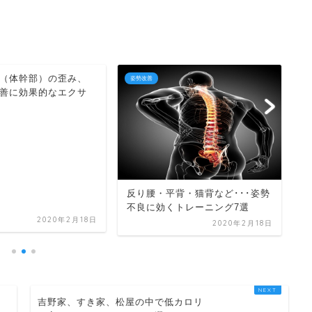
（体幹部）の歪み、
姿勢改善
姿
善に効果的なエクサ
水
反り腰・平背・猫背など･･･姿勢
が
不良に効くトレーニング7選
2020年2月18日
2020年2月18日
吉野家、すき家、松屋の中で低カロリ