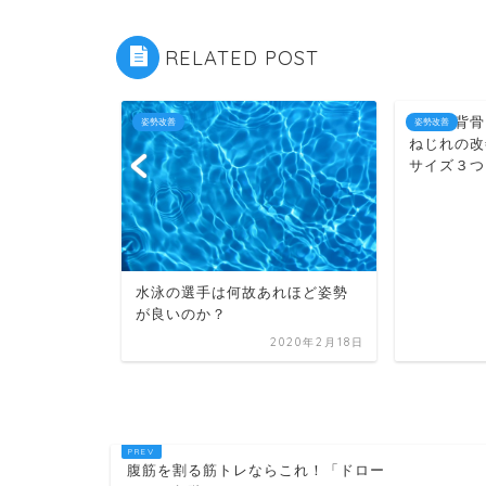
RELATED POST
骨盤、背骨
姿勢改善
姿勢改善
ねじれの改
サイズ３つ
水泳の選手は何故あれほど姿勢
など･･･姿勢
が良いのか？
ング7選
2020年2月18日
2020年2月18日
腹筋を割る筋トレならこれ！「ドロー