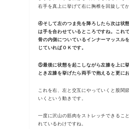
右手を真上に挙げて右に胸椎を回旋して
④そして左のつま先を降ろしたら次は状
は手を合わせているところですね。これ
骨の内側についているインナーマッスル
じていればＯＫです。
⑤最後に状態を起こしながら左膝を上に
とき左膝を挙げたら両手で抱えると更に
これを右、左と交互にやっていくと股関
いくという動きです。
一度に沢山の筋肉をストレッチできるこ
れているわけですね。