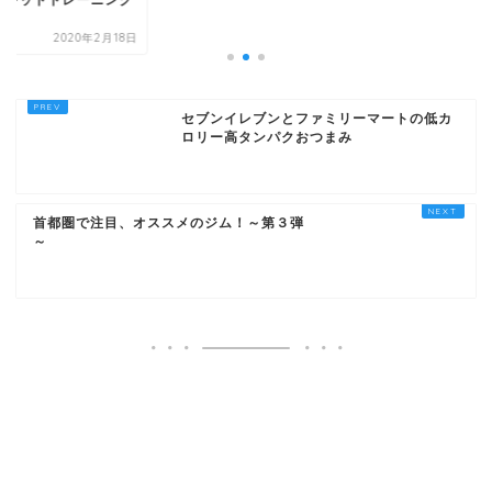
ーキットトレーニング
.
2020年2月18日
セブンイレブンとファミリーマートの低カ
ロリー高タンパクおつまみ
首都圏で注目、オススメのジム！～第３弾
～