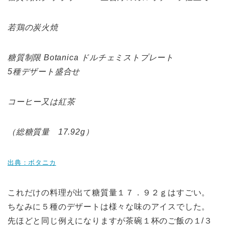
若鶏の炭火焼
糖質制限 Botanica ドルチェミストプレート
5種デザート盛合せ
コーヒー又は紅茶
（総糖質量 17.92g）
出典：ボタニカ
これだけの料理が出て糖質量１７．９２ｇはすごい。
ちなみに５種のデザートは様々な味のアイスでした。
先ほどと同じ例えになりますが茶碗１杯のご飯の１/３