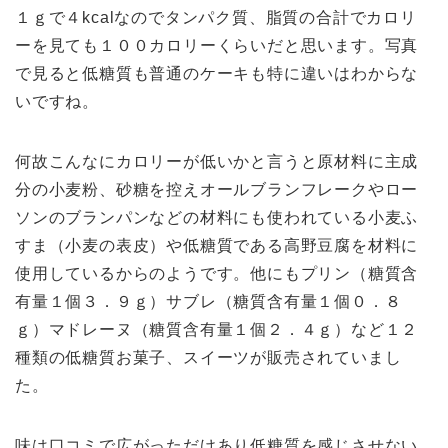
１ｇで４kcalなのでタンパク質、脂質の合計でカロリ
ーを見ても１００カロリーくらいだと思います。写真
で見ると低糖質も普通のケーキも特に違いはわからな
いですね。
何故こんなにカロリーが低いかと言うと原材料に主成
分の小麦粉、砂糖を控えオールブランフレークやロー
ソンのブランパンなどの材料にも使われている小麦ふ
すま（小麦の表皮）や低糖質である高野豆腐を材料に
使用しているからのようです。他にもプリン（糖質含
有量１個３．９ｇ）サブレ（糖質含有量１個０．８
ｇ）マドレーヌ（糖質含有量１個２．４ｇ）など１２
種類の低糖質お菓子、スイーツが販売されていまし
た。
味は口コミで広がっただけあり低糖質を感じさせない