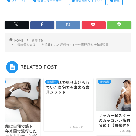
ダイエット
低カロリーデザート
糖質制限ダイエット
食事
HOME
新着情報
低糖質を売りにした美味しいと評判のスイーツ専門店や外食料理屋
RELATED POST
情報
深イイ話で取り上げられ
新着情報
新着情報
ていた自宅でも出来る吉
川メソッド
サッカー超スター選
のカッコいい筋肉＆
名鑑！【画像付き】
末年始は自宅で筋ト
2020年2月18日
2020年2
！今年米国で流行した