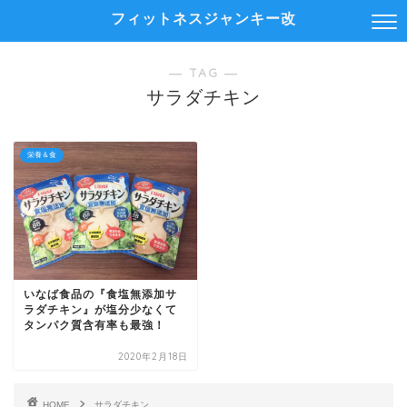
フィットネスジャンキー改
― TAG ―
サラダチキン
栄養＆食
いなば食品の『食塩無添加サ
ラダチキン』が塩分少なくて
タンパク質含有率も最強！
2020年2月18日
HOME
サラダチキン