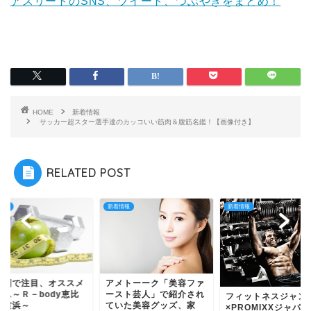
アスリートのSNS、ツイート、つぶやきをまとめ！
HOME
新着情報
サッカー超スター選手達のカッコいい筋肉＆腹筋名鑑！【画像付き】
RELATED POST
情報
新着情報
新着情報
都圏で注目、オススメ
アメトーーク「美容ファ
ジム～Ｒ－body恵比
ースト芸人」で紹介され
フィットネスジャン
、横浜～
ていた美容グッズ、家
×PROMIXXジャパ