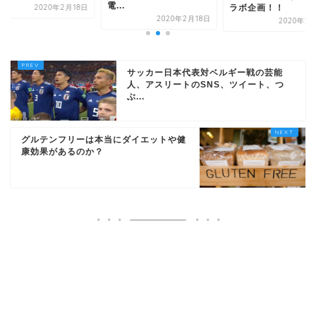
電...
2020年2月18日
ラボ企画！！
2020年2月18日
2020年2
サッカー日本代表対ベルギー戦の芸能
人、アスリートのSNS、ツイート、つ
ぶ...
グルテンフリーは本当にダイエットや健
康効果があるのか？