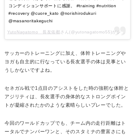
コンディションサポートに感謝。 #training #nutrition
#recovery @cuore_kato @norishirodukuri
@masanoritakeguchi
YutoNagatomo 長友佑都
さん(@yutonagatomo55)がシェアした投稿 –
サッカーのトレーニングに加え、体幹トレーニングや
ヨガも自主的に行なっている長友選手の体は見事とい
うしかないですよね。
セネガル戦で1点目のアシストをした時の強靭な体幹と
アジリティは、長友選手の身体的なストロングポイン
トが凝縮されたかのような素晴らしいプレーでした。
今回のワールドカップでも、チーム内の走行距離はト
ータルでナンバーワンと、そのスタミナの豊富さにも