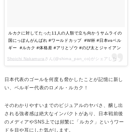
‪ルカクに対してたった11人の人類で立ち向かうサムライの
国にっぽんがんばれ‬ ‪#ワールドカップ ‬ ‪#W杯‬ ‪#日本vsベル
ギー ‬ ‪#ルカク‬ ‪#体格差‬ ‪#アリとゾウ‬ ‪#のび太とジャイアン‬
Shoichi Nakamura
さん(@shima_pan_co)がシェアした投稿 –
日本代表のゴールを何度も脅かしたことが記憶に新し
い、ベルギー代表のロメル・ルカク！
そのわかりやすいまでのビジュアルのヤバさ、醸し出
される強者感は絶大なインパクトがあり、日本戦前後
のメディアやSNS上では頻繁に「ルカク」というワー
ドを目や耳にした気がします。