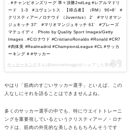
. #チャンピオンズリーグ 準々決勝2ndLeg #レアルマドリ
ード 1-3 #ユヴェントス . 【得点者】 （RM） 90+8’ #
クリスティアーノロナウド （Juventus） 2’ #マリオマン
ジュキッチ 37’ #マリオマンジュキッチ 61’ #ブレーズ
マテュイディ . Photo by Quality Sport Images/Getty
Images . #Cロナウド #CristianoRonaldo #Ronald #CR7
#肉体美 #Realmadrid #ChampionsLeague #CL #サッカ
ーキング # #サッカー
サッカーキング
さん(@soccerkingjp)がシェアした投稿 –
201
やはり「筋肉のすごいサッカー選手」といえば、この
人なしにそれを語ることはできませんよね。
多くのサッカー選手の中でも、特にウエイトトレーニ
ングを重要視しているというクリスティアーノ・ロナ
ウドは、筋肉の外見的な美しさももちろんそうです